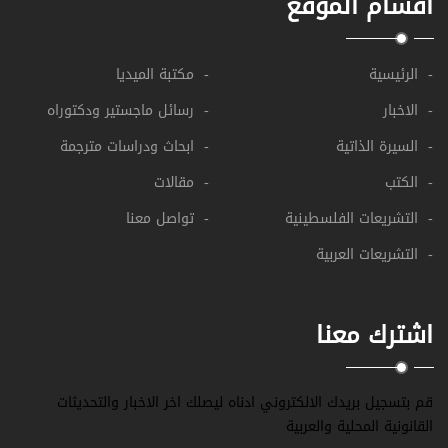
اقسام الموقع
- الرئيسية
- مكتبة الميديا
- الاخبار
- رسائل ماجستير ودكتوراه
- السيرة الذاتية
- ابحاث ودراسات مترجمة
- الكتب
- مقالات
- التشريعات الفلسطينية
- تواصل معنا
- التشريعات العربية
اشترك معنا
قم بتسجيل بريدك الالكتروني ادناه ليصلك اخر الاخبار والتحديثات
القانونية المحلية والعربية