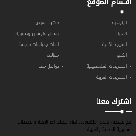
اقسام الموقع
- الرئيسية
- مكتبة الميديا
- الاخبار
- رسائل ماجستير ودكتوراه
- السيرة الذاتية
- ابحاث ودراسات مترجمة
- الكتب
- مقالات
- التشريعات الفلسطينية
- تواصل معنا
- التشريعات العربية
اشترك معنا
قم بتسجيل بريدك الالكتروني ادناه ليصلك اخر الاخبار والتحديثات
القانونية المحلية والعربية