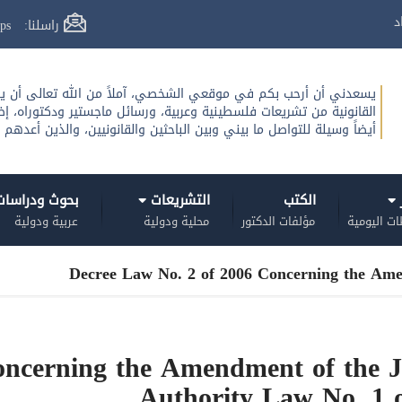
د
راسلنا: info@ahmadbarak.ps
يسعدني أن أرحب بكم في موقعي الشخصي، آملاً من الله تعالى أن يك
القانونية من تشريعات فلسطينية وعربية، ورسائل ماجستير ودكتوراه، إض
أيضاً وسيلة للتواصل ما بيني وبين الباحثين والقانونيين، والذين أعدهم 
ر
الكتب
التشريعات
بحوث ودراسا
ات اليومية
مؤلفات الدكتور
محلية ودولية
عربية ودولية
Decree Law No. 2 of 2006 Concerning the Amen
oncerning the Amendment of the J
Authority Law No. 1 