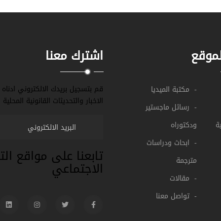
موقع
اشترك معنا
قم بتسجيل بريدك الالكتروني ادناه 
- مكتبة الميديا
الاخبار والتحديثات القانونية المحلية و
- رسائل ماجستير
ة
ودكتوراه
- ابحاث ودراسات
تابعنا على مواقع ال
مترجمة
الاجتماعي
- مقالات
- تواصل معنا