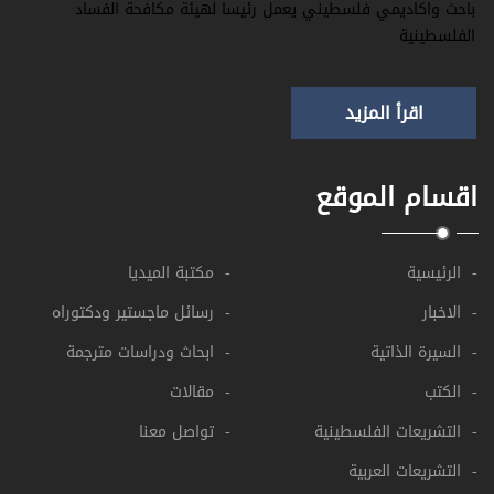
باحث واكاديمي فلسطيني يعمل رئيسا لهيئة مكافحة الفساد
الفلسطينية
اقرأ المزيد
اقسام الموقع
- الرئيسية
- مكتبة الميديا
- الاخبار
- رسائل ماجستير ودكتوراه
- السيرة الذاتية
- ابحاث ودراسات مترجمة
- الكتب
- مقالات
- التشريعات الفلسطينية
- تواصل معنا
- التشريعات العربية